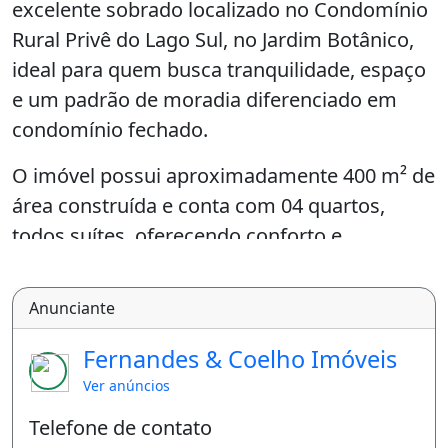
excelente sobrado localizado no Condomínio
Rural Privê do Lago Sul, no Jardim Botânico,
ideal para quem busca tranquilidade, espaço
e um padrão de moradia diferenciado em
condomínio fechado.
O imóvel possui aproximadamente 400 m² de
área construída e conta com 04 quartos,
todos suítes, oferecendo conforto e
privacidade para toda a família. A distribuição
interna é funcional, com ambientes amplos,
Anunciante
bem iluminados e acabamento em piso
porcelanato, além de pé-direito elevado, que
Fernandes & Coelho Imóveis
valoriza ainda mais os espaços.
Ver anúncios
Telefone de contato
A área social dispõe de salas generosas,