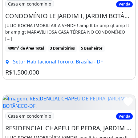
Imagem: CONDOMÍNIO LE JARDIM I, JARDIM BOTÂNICO
Casa em condomínio
O condomínio é fechado, com guarita e
Venda
segurança 24 horas, e encontra-se em
CONDOMÍNIO LE JARDIM I, JARDIM BOTÂNICO, BRASÍLIA - DF
processo avançado de regularização, não
JULIO ROCHA IMOBILIARIA VENDE ! amp lt br amp gt amp lt
sendo necessário novo pagamento de lote. A
br amp gt MARAVILHOSA CASA TÉRREA NO CONDOMÍNIO
[...]
estrutura de lazer inclui piscina, academia,
400m² de Área Total
3 Dormitórios
5 Banheiros
playground, churrasqueira, jardins e áreas de
convivência, em um ambiente murado e com
Setor Habitacional Tororo, Brasília - DF
circulação controlada.
R$1.500.000
O imóvel aceita permuta por imóveis de
menor valor ou automóveis, mediante
avaliação, considerando valor de permuta em
R$ 1.500.000,00, sendo o valor anunciado
Imagem: RESIDENCIAL CHAPEU DE PEDRA, JARDIM BOTÂN
Casa em condomínio
Venda
válido para pagamento à vista.
RESIDENCIAL CHAPEU DE PEDRA, JARDIM BOTÂNICO-DF!
Uma excelente oportunidade para morar
JULIO ROCHA IMOBILIÁRIA VENDE! amp lt br amp gt amp lt