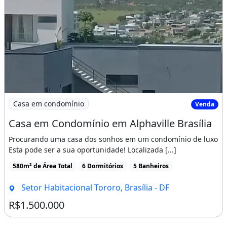
Instagram: @fernandesecoelho
Características da casa em condomínio:
Armários Na Cozinha
Churrasqueira
Porteiro 24H
Imagem: Casa em Condomínio em Alphaville Brasília
Varanda
Casa em condomínio
Venda
Casa em Condomínio em Alphaville Brasília
Imóvel novo
Churrasqueira
Piscina
Procurando uma casa dos sonhos em um condomínio de luxo
Varanda
Área de serviço
Esta pode ser a sua oportunidade! Localizada [...]
580m² de Área Total
6 Dormitórios
5 Banheiros
Setor Habitacional Tororo, Brasília - DF
R$1.500.000