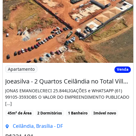
Imagem: Joeasilva - 2 Quartos Ceilândia no Total
Apartamento
Venda
Joeasilva - 2 Quartos Ceilândia no Total Ville Ikeda
JONAS EMANOELCRECI 25.844LIGAÇÕES e WHATSAPP (61)
99105-3593OBS O VALOR DO EMPREENDIMENTO PUBLICADO
[...]
45m² de Área
2 Dormitórios
1 Banheiro
Imóvel novo
Ceilândia, Brasília - DF