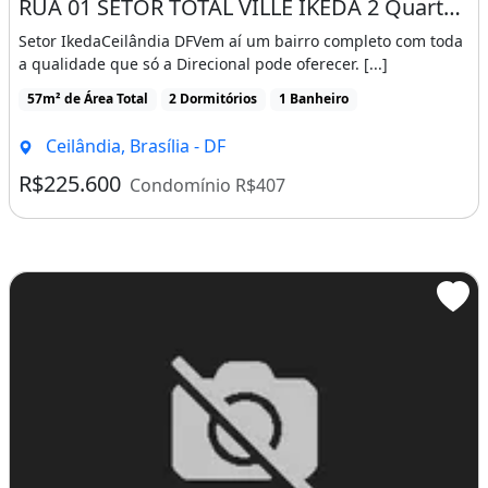
- Piscina aquecida com deck,
RUA 01 SETOR TOTAL VILLE IKEDA 2 Quartos 1 Vaga 45m² Lazer Completo Ac FGTS
Setor IkedaCeilândia DFVem aí um bairro completo com toda
Empreendimento na planta com entrega para
a qualidade que só a Direcional pode oferecer. [...]
DEZEMBRO 2025 torre A
57m² de Área Total
2 Dormitórios
1 Banheiro
- Sinal de apenas 6%
Ceilândia, Brasília - DF
- Financiamento direto com a construtora em
R$225.600
Condomínio R$407
até 360 meses,
- Parcelas até a entrega em prestações fixas,
(sem correção e sem juros)
- Sem parcelas intermediárias,
- Sem parcelas de chaves,
-Crédito facilitado, financiamento de até 94%
- Renda familiar de R$ 3.500,00