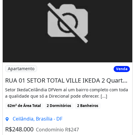
AUXILIAMOS PROCESSO DE OUTROS
BANCOS E FAZEMOS SIMULAÇÕES PARA
MELHOR LHE ATENDER
Fale conosco: 3542-1877 -
Imóvel novo
Ar-condicionado
Churrasqueira
Piscina
Varanda
Imagem: RUA 01 SETOR TOTAL VILLE IKEDA 2 Quartos
Apartamento
Venda
Área de serviço
RUA 01 SETOR TOTAL VILLE IKEDA 2 Quartos suíte Varanda 1 Vaga 50,35m² Lazer FGTS
Setor IkedaCeilândia DFVem aí um bairro completo com toda
a qualidade que só a Direcional pode oferecer. [...]
62m² de Área Total
2 Dormitórios
2 Banheiros
Ceilândia, Brasília - DF
R$248.000
Condomínio R$247