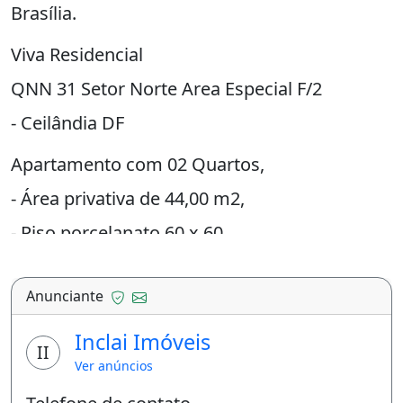
Brasília.
Viva Residencial
QNN 31 Setor Norte Area Especial F/2
- Ceilândia DF
Apartamento com 02 Quartos,
- Área privativa de 44,00 m2,
- Piso porcelanato 60 x 60,
- Fechadura digital nas unidades,
Anunciante
- Tomadas USB,
- Vagas de garagem coberto ou descoberta,
Inclai Imóveis
II
- Preparação de ar condicionado na sala e
Ver anúncios
quarto do casal,