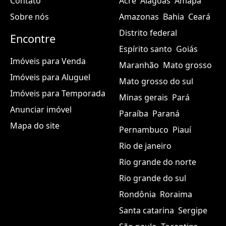
Contato
Acre
Alagoas
Amapá
Sobre nós
Amazonas
Bahia
Ceará
Distrito federal
Encontre
Espírito santo
Goiás
Imóveis para Venda
Maranhão
Mato grosso
Imóveis para Aluguel
Mato grosso do sul
Imóveis para Temporada
Minas gerais
Pará
Anunciar imóvel
Paraíba
Paraná
Mapa do site
Pernambuco
Piauí
Rio de janeiro
Rio grande do norte
Rio grande do sul
Rondônia
Roraima
Santa catarina
Sergipe