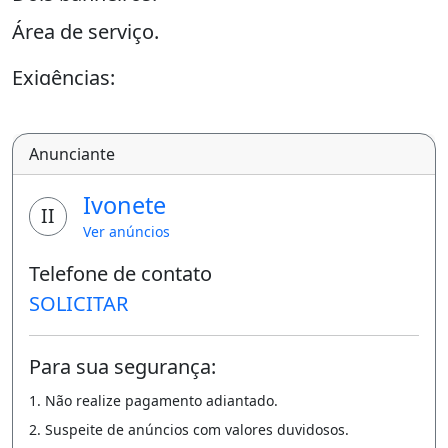
Área de serviço.
Exigências:
Caução no valor do aluguel
Comprovante de renda, valor de três
Anunciante
aluguéis.
Ivonete
II
Sujeito a avaliação cadastral.
Ver anúncios
Varanda
Área de serviço
Telefone de contato
SOLICITAR
Para sua segurança:
1. Não realize pagamento adiantado.
2. Suspeite de anúncios com valores duvidosos.