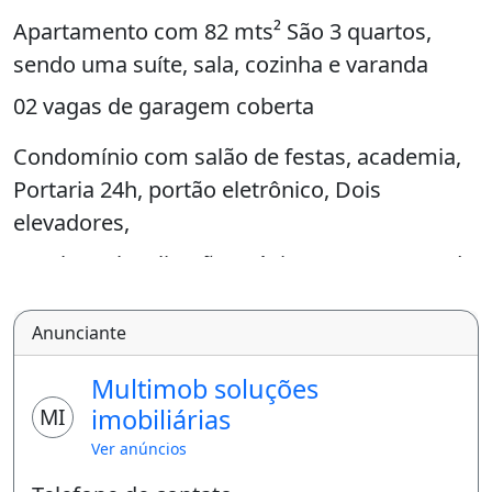
Apartamento com 82 mts² São 3 quartos,
sendo uma suíte, sala, cozinha e varanda
02 vagas de garagem coberta
Condomínio com salão de festas, academia,
Portaria 24h, portão eletrônico, Dois
elevadores,
excelente localização próximo Supermercado
Super Bom
Anunciante
Das condições de pagamento:
Multimob soluções
A vista, financiamento e FGTS.
MI
imobiliárias
Somos correspondentes bancário,
Ver anúncios
aprovamos seu crédito até 48 horas.