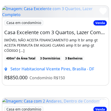
Meu Imóvel Imobiliária Creci Jurídico 25698
Adquira agora sua carta de consórcio de
imóveis, automóveis, motos, serviços com
Imagem: Casa Excelente com 3 Quartos, Lazer Completo
Casa em condomínio
Venda
condições incríveis e contemplação rápida!!
Casa Excelente com 3 Quartos, Lazer Completo, Toda no Porcelanato, Dentro de Condomínio
Trabalhamos com compra, venda, revenda,
IMÓVEL NÃO ACEITA FINANCIAMENTO amp lt br amp gt
ACEITA PERMUTA EM AGUAS CLARAS amp lt br amp gt
administração (aluguel) e avaliação!
CÓDIGO [...]
FAZEMOS AVALIAÇÃO DO SEU IMÓVEL,
400m² de Área Total
3 Dormitórios
3 Banheiros
APROVAMOS SEU PROCESSO DE
Setor Habitacional Vicente Pires, Brasília - DF
FINANCIAMENTO BANCÁRIO (Caixa, Itaú,
R$850.000
Santander, Bradesco, Inter, BRB e Banco do
Condomínio R$150
Brasil) , AUXILIAMOS PROCESSO DE OUTROS
BANCOS E FAZEMOS SIMULAÇÕES PARA
MELHOR LHE ATENDER
Imagem: Casa com 2 Andares, Dentro de Condomínio
Casa em condomínio
Venda