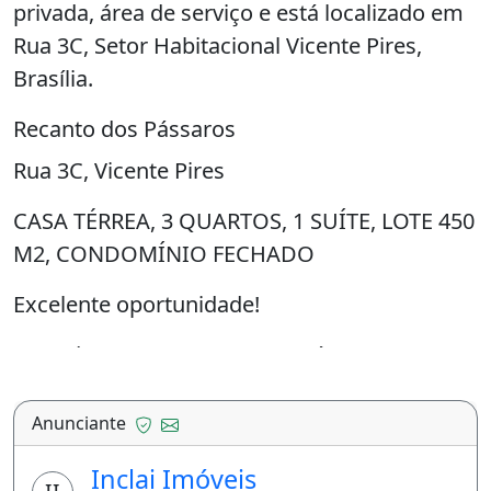
privada, área de serviço e está localizado em
Rua 3C, Setor Habitacional Vicente Pires,
Brasília.
Recanto dos Pássaros
Rua 3C, Vicente Pires
CASA TÉRREA, 3 QUARTOS, 1 SUÍTE, LOTE 450
M2, CONDOMÍNIO FECHADO
Excelente oportunidade!
Casa de 03 quartos com 01 suíte
Lote de 450 m² e área construída de 180 m²,
Anunciante
Localizado na rua 3, chácara 33c de Vicente
Inclai Imóveis
Pires com acesso fácil para estrutural e EPTG,