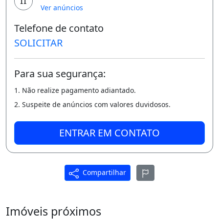
II
Ver anúncios
Condomínio com portaria, ruas largas,
playground, monitoramento por cftv,
Telefone de contato
SOLICITAR
Sala ampla, com cozinha americana,
armários e ótima ventilação,
Para sua segurança:
Piso em porcelanato,
1. Não realize pagamento adiantado.
Varanda espaço,
2. Suspeite de anúncios com valores duvidosos.
Área de serviço.
ENTRAR EM CONTATO
Corredor de ventilação,
Venda com cessão de direito,
Compartilhar
Não aceita financiamento,
Agende sua visita 99562-4472
Imóveis próximos