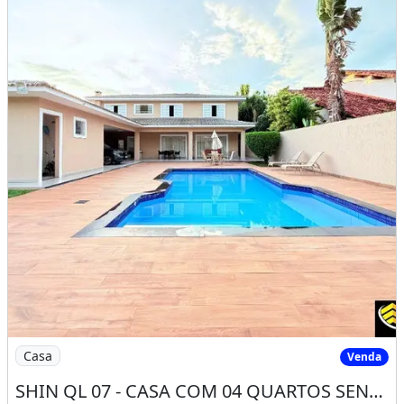
pessoalmente este imóvel dos sonhos.
Características da casa:
Piscina
Churrasqueira
Jardim
Varanda
Varanda Gourmet
Sauna
Lavabo
Despensa
Aceita Financiamento
Quantidade De Andares: 2
Imagem: SHIN QL 07 - CASA COM 04 QUARTOS SENDO 04
Casa
Venda
Ar-condicionado
Churrasqueira
Piscina
SHIN QL 07 - CASA COM 04 QUARTOS SENDO 04 SUÍTES VAGA 04 CARROS FINANCIAMENTO
Varanda