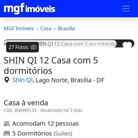
MGF Imóveis
Casa
Brasília
27 Fotos
SHIN QI 12 Casa com 5
Voltar
Avanç
dormitórios
,
Shin Qi
Lago Norte, Brasília - DF
Casa à venda
Cód. 306995133 - Atualizado há 5 dias
Acomodam 12 pessoas
5 Dormitórios
(Suítes)