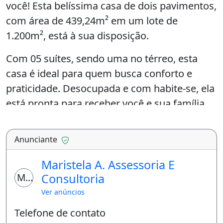
você! Esta belíssima casa de dois pavimentos,
com área de 439,24m² em um lote de
1.200m², está à sua disposição.
Com 05 suítes, sendo uma no térreo, esta
casa é ideal para quem busca conforto e
praticidade. Desocupada e com habite-se, ela
está pronta para receber você e sua família.
No piso térreo, você encontrará 03 salas
Anunciante
amplas e integradas, um home theater com
telão e caixas de som embutidas nos tetos,
Maristela A. Assessoria E
além de uma suíte. A varanda gourmet com
MC
Consultoria
cooktop, a piscina com casa de máquinas, a
Ver anúncios
sauna com banheiro de apoio e chuveiro, e a
Telefone de contato
copa cozinha com coifa e lava louças para 12