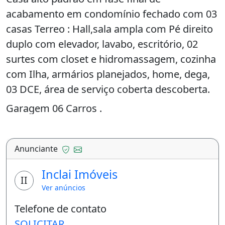
acabamento em condomínio fechado com 03
casas Terreo : Hall,sala ampla com Pé direito
duplo com elevador, lavabo, escritório, 02
surtes com closet e hidromassagem, cozinha
com Ilha, armários planejados, home, dega,
03 DCE, área de serviço coberta descoberta.
Garagem 06 Carros .
Piso Superior: Copa, 03 suites 02 com
varanda espaço amplo e terraço descoberto
Anunciante
para múltiplas utilidades academia, salão de
festas ou jogos .
Inclai Imóveis
II
Ver anúncios
Lazer: Espaço gourmet, piscina com cascata,
churrasqueira e banheiro de apoio.
Telefone de contato
SOLICITAR