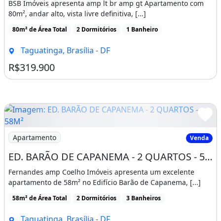
BSB Imóveis apresenta amp lt br amp gt Apartamento com
CNG, QNH, CNH, QI, QNJ, CNJ, QNL, CNL,
80m², andar alto, vista livre definitiva, [...]
QNM , TAGUATINGA SUL QSA,CSA, QSB, CSB,
80m² de Área Total
2 Dormitórios
1 Banheiro
QSC, QSD, QSF, QS , CEILANDIA, QNM, CNM,
Taguatinga, Brasília - DF
QNN, QNO, QNP, QNQ, QNR, SOL NASCENTE,
R$319.900
POR DO SOL, SAMAMBAIA NORTE E SUL, QN,
QR, QS, SHIS, RECANTO DAS EMAS, QD,s
RIACHO FUNDO QS, QN, VICENTE PIRES RUA
01,RUA 02, RUA 03, RUA 04, RUA 05, RUA 06,
RUA 07, RUA 08, RUA 10, RUA 11, RUA 12,
Imagem: ED. BARÃO DE CAPANEMA - 2 QUARTOS - 58M²
Apartamento
Venda
RUA 13, RUA 17, RUA 17, RUA 20, COLONIA
AGRÍCOLA SÃO JOSE, COLONIA AGRÍCOLA
ED. BARÃO DE CAPANEMA - 2 QUARTOS - 58M² - GARAGEM COBERTA - TAGUATINGA SUL
SAMAMBAIA, JOCKEY, ÁGUAS CLARAS e
Fernandes amp Coelho Imóveis apresenta um excelente
apartamento de 58m² no Edifício Barão de Capanema, [...]
muito mais
58m² de Área Total
2 Dormitórios
3 Banheiros
Varanda
Área de serviço
Taguatinga, Brasília - DF