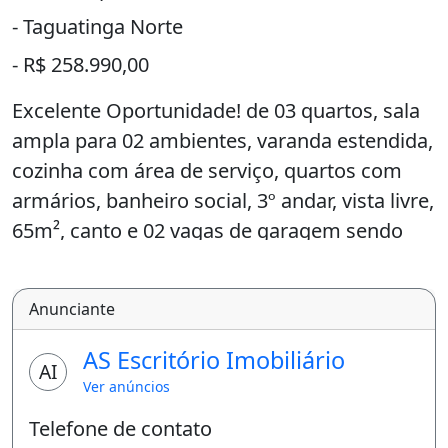
- Taguatinga Norte
- R$ 258.990,00
Excelente Oportunidade! de 03 quartos, sala
ampla para 02 ambientes, varanda estendida,
cozinha com área de serviço, quartos com
armários, banheiro social, 3º andar, vista livre,
65m², canto e 02 vagas de garagem sendo
uma rotativa.
A área do imóvel anunciado é uma estimativa
Anunciante
e deverá ser confirmada junto à certidão de
AS Escritório Imobiliário
ônus do imóvel ou cessão de direitos.
AI
Ver anúncios
Condomínio com portaria noturna e
Telefone de contato
zeladores durante o dia, salão de festas,