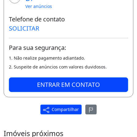
- DF.
Ver anúncios
Próximo à padaria, lanchonete,
Telefone de contato
supermercado, escolas e restaurantes.
SOLICITAR
- Valor do aluguel bruto: R$ 1.529,45;
Para sua segurança:
- Valor do desconto de pontualidade: R$
1. Não realize pagamento adiantado.
229,45;
2. Suspeite de anúncios com valores duvidosos.
- Valor do aluguel liquido: R$ 1.300,00
pagando até o vencimento;
ENTRAR EM CONTATO
- Seguro Incêndio é anual e obrigatório;
- Valores do condomínio e IPTU podem sofrer
Compartilhar
alterações sem prévio aviso pela
administradora.
Imóveis próximos