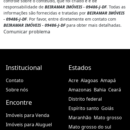
controle sobre o conteúdo, que foi criado e é de
responsabilidade de
BEIRAMAR IMÓVEIS - 09486-J-DF
. Todas as
informações são fornecidas e tratadas por
BEIRAMAR IMÓVEIS
- 09486-J-DF
. Por favor, entre diretamente em contato com
BEIRAMAR IMÓVEIS - 09486-J-DF
para obter mais detalhadas.
Comunicar problema
Institucional
Estados
Contato
Acre
Alagoas
Amapá
Sobre nós
Amazonas
Bahia
Ceará
Distrito federal
Encontre
Espírito santo
Goiás
Imóveis para Venda
Maranhão
Mato grosso
Imóveis para Aluguel
Mato grosso do sul