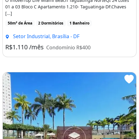
O imóvelTop Life Miami Beach Taguatinga NorteQI 24 Lotes
01 a 03 Bloco C Apartamento 1.210- Taguatinga-DF.Chaves
[...]
50m² de Área
2 Dormitórios
1 Banheiro
Setor Industrial, Brasília - DF
R$1.110 /mês
Condomínio R$400