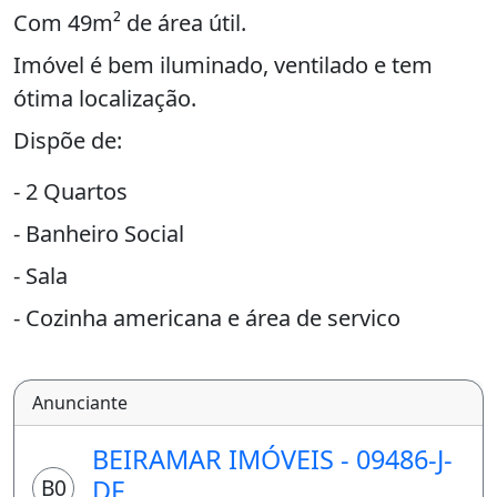
Com 49m² de área útil.
Imóvel é bem iluminado, ventilado e tem
ótima localização.
Dispõe de:
- 2 Quartos
- Banheiro Social
- Sala
- Cozinha americana e área de serviço
conjunta
- 1 Vaga de garagem
Anunciante
Imóvel tem excelente localização na região
BEIRAMAR IMÓVEIS - 09486-J-
de Taguatinga Brasília
B0
DF