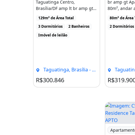
Não Aceita Permuta
Taguatinga Centro,
br amp gt A
Brasília/DF amp lt br amp gt
80m², andar al
Há mais de 41 anos atuando no merc
amp lt br amp gt Quadra C5,
definitiva, [...
129m² de Área Total
80m² de Área 
[...]
Federal, a Beiramar já ajudou mais 
3 Dormitórios
2 Banheiros
2 Dormitórios
encontrarem seu lar.
Imóvel de leilão
Para mais informações agende sua vi
Área de serviço
Taguatinga, Brasília - DF
Taguatinga
R$300.846
R$319.90
Imagem: CSB
Apartament