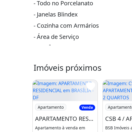
- Todo no Porcelanato
- Janelas Blindex
- Cozinha com Armários
- Área de Serviço
- 55m²
Sem Vaga de garagem
Imóveis próximos
Localização Privilegiada
- Perto de Variados Comércios
- Academias, Mercados, Escolas, Fa
Imagem: APARTAMENTO RESIDENCIAL em BRA
Imagem: CSB
entre outros.
Apartamento
Apartament
Venda
APARTAMENTO RESIDENCIAL em BRASÍLIA - DF, TAGUATINGA CENTRO (TAGUATINGA
Aceita Financiamento e FGTS
Apartamento à venda em
BSB Imóveis 