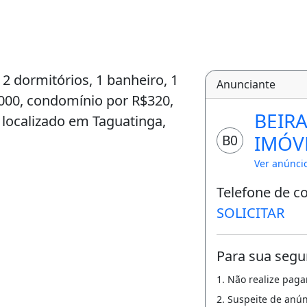
 2 dormitórios, 1 banheiro, 1
Anunciante
000, condomínio por R$320,
BEIR
á localizado em Taguatinga,
IMÓVE
B0
09486
Ver anúnci
Telefone de c
SOLICITAR
Para sua segu
1. Não realize pag
2. Suspeite de anú