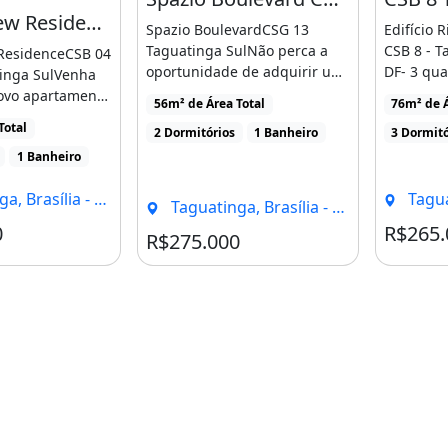
CSB 04 New Residence Taguatinga Sul APTO 3 Quartos 1 Semi Suíte 70m² Armários
Spazio BoulevardCSG 13
Edifício R
Taguatinga SulNão perca a
CSB 8 - T
 ResidenceCSB 04
oportunidade de adquirir um
DF- 3 qua
tinga SulVenha
belo apartamento no Spazio
Varanda [.
ovo apartamento
56m² de Área Total
76m² de Á
[...]
difício [...]
Total
2 Dormitórios
1 Banheiro
3 Dormitó
1 Banheiro
, Brasília - DF
Taguat
Taguatinga, Brasília - DF
0
R$265.
Condomínio R$793
R$275.000
uartos