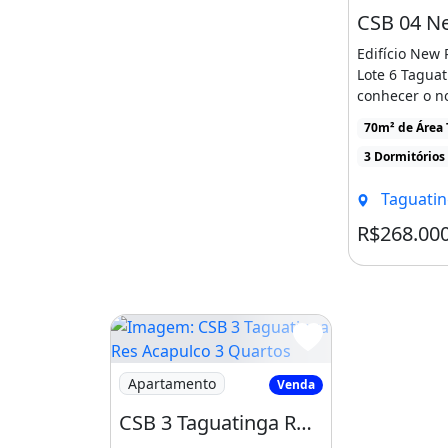
Edifício New
Lote 6 Tagua
conhecer o n
reformado no E
70m² de Área 
3 Dormitórios
Taguatinga
R$268.00
Imagem: CSB 3 Taguatinga Res Acapulco 3 Q
Apartamento
Venda
CSB 3 Taguatinga Res Acapulco 3 Quartos 1 Vaga 72m² Cozinha Planejado Armários