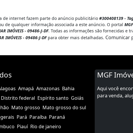
 de internet fazem parte do anúncio publicitário
#300408139 - Tag
ou de qualquer informação associada a este anúncio. O portal
MGF
AR IMÓVEIS - 09486-J-DF
. Todas as informações são fornecidas e t
Comunicar 
R IMÓVEIS - 09486-J-DF
para obter mais detalhadas.
ados
MGF Imóve
Alagoas
Amapá
Amazonas
Bahia
Aqui você enco
para venda, alu
Distrito federal
Espírito santo
Goiás
nhão
Mato grosso
Mato grosso do sul
gerais
Pará
Paraíba
Paraná
mbuco
Piauí
Rio de janeiro