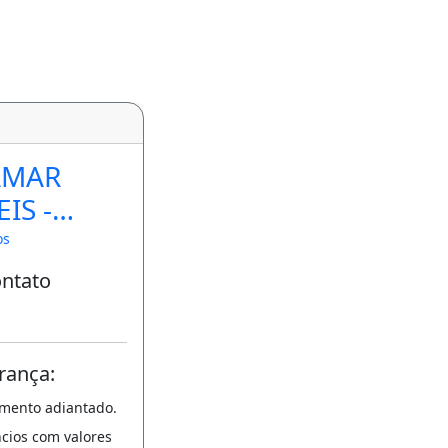
AMAR
IS -
-J-DF
os
ontato
rança:
amento adiantado.
ncios com valores