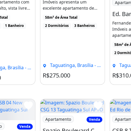
partamento com
Imóveis apresenta um
Aparta
to, vista livre
excelente apartamento de
ado imobiliário do Distrito
]
58m² no Edifício Barão de
Total
58m² de Área Total
Capanema, [...]
de 150 mil pessoas a
Fernande
1 Banheiro
2 Dormitórios
3 Banheiros
Imóveis 
apartame
Edifício 
sita! (61) 3262.1001 9783d
58m² de Á
[...]
2 Dormitó
Taguatinga, Brasília - DF
Taguat
, Brasília - DF
R$275.000
R$310.
Condomínio R$670
0
Imagem: Spazio Boulevard CSG 13 Tagua
Imagem: C
Apartamento
Aparta
Venda
 04 New Residence Taguatinga Sul APTO
o
Venda
Spazio Boulevard CSG 13 Taguatinga Sul APTO 2 Quartos 1 Vaga 44m² Movéis