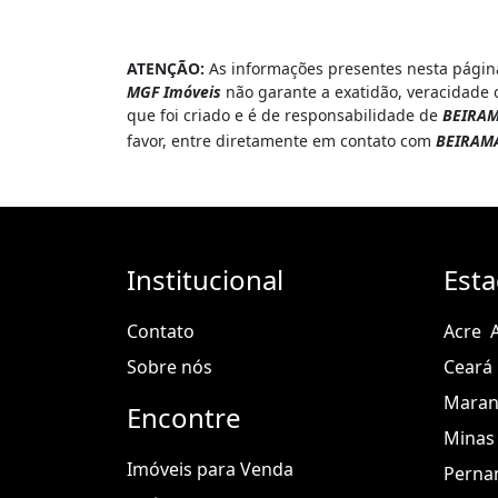
ATENÇÃO:
As informações presentes nesta página
MGF Imóveis
não garante a exatidão, veracidade 
que foi criado e é de responsabilidade de
BEIRAM
favor, entre diretamente em contato com
BEIRAMA
Institucional
Est
Contato
Acre
Sobre nós
Ceará
Mara
Encontre
Minas 
Imóveis para Venda
Perna