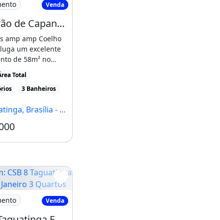
mento
Venda
Ed. Barão de Capanema - 2 Quartos - 58M² - Garagem Coberta - Taguatinga Sul
s amp amp Coelho
aluga um excelente
nto de 58m² no
Barão de Capanema,
rea Total
rios
3 Banheiros
inga, Brasília - DF
000
Condomínio R$670
tinga Sul APTO
SB 8 Taguatinga Ed Rio de Janeiro 3 Quartos
mento
Venda
CSB 8 Taguatinga Ed Rio de Janeiro 3 Quartos 1 Vaga 64m² Varanda Armários