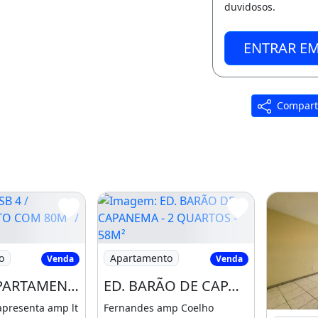
duvidosos.
ENTRAR E
Compart
culdades, Farmacias, Bancos
SÍLIA - DF
 4 / APARTAMENTO COM 80M² / 2 QUARTOS
Imagem: ED. BARÃO DE CAPANEMA - 2 Q
o
Apartamento
Venda
Venda
CSB 4 / APARTAMENTO COM 80M² / 2 QUARTOS /REFORMADO/VISTA LIVRE/ACEITA FINANCIAMENTO
ED. BARÃO DE CAPANEMA - 2 QUARTOS - 58M² - GARAGEM COBERTA - TAGUATINGA SUL
apresenta amp lt
Fernandes amp Coelho
Imagem: E