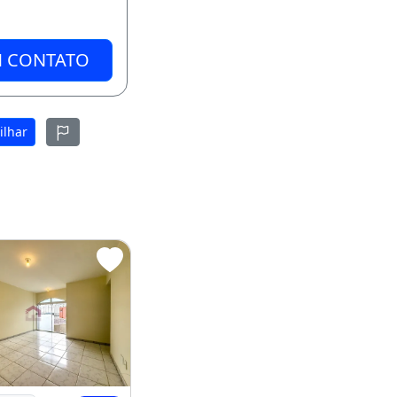
M CONTATO
ilhar
UARTOS - 58M²
d. Barão de Capanema - 2 Quartos - 58M²