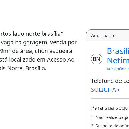
os lago norte brasília"
Anunciante
1 vaga na garagem, venda por
Brasil
9m² de área, churrasqueira,
Netim
BN
está localizado em Acesso Ao
s Norte, Brasília.
Ver anúnci
Telefone de c
SOLICITAR
Para sua segu
1. Não realize pag
2. Suspeite de anú