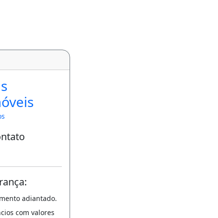
is
óveis
os
ontato
rança:
amento adiantado.
ncios com valores