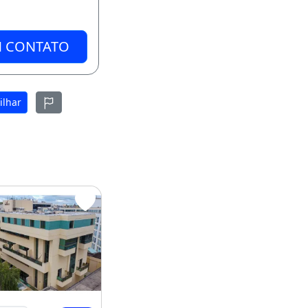
M CONTATO
ilhar
Lindo
elíssimo Duplex no Ca 09 Lago Norte Ed