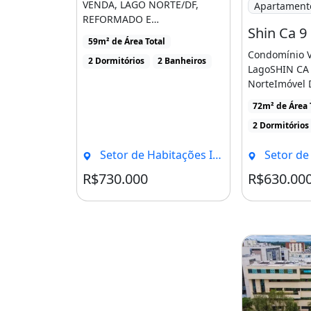
Agende já sua visita!!!
VENDA, LAGO NORTE/DF,
Apartament
REFORMADO E
(Os preços e informações poderão 
MOBILIADOLocalização CA do
59m² de Área Total
Lago Norte, Brasília/DFÁrea
prévio.
Condomínio V
2 Dormitórios
2 Banheiros
[...]
LagoSHIN CA 
Por este motivo, solicitamos a con
NorteImóvel 
consultores.)
no Lago Nort
72m² de Área 
Proximidade [.
Características do apartamen
2 Dormitórios
Ar Condicionado
Setor de Habitações Individuais Norte, Brasília - DF
Setor de Habitações In
Churrasqueira
R$730.000
R$630.00
Condomínio R$478
Varanda
Academia
Academia
Elevador
Ar-condicionado
Churrasqueira
V