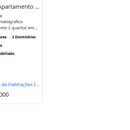
Lindo Apartamento Vista Livre Reformado 46 Metros Quadrados com 2 Quartos
a
matográfico
nto 2 quartos em
oDiferenciado e
Área
2 Dormitórios
a Morar!Vista [...]
ro
obiliado
tações Individuais Norte, Brasília - DF
000
Condomínio R$520