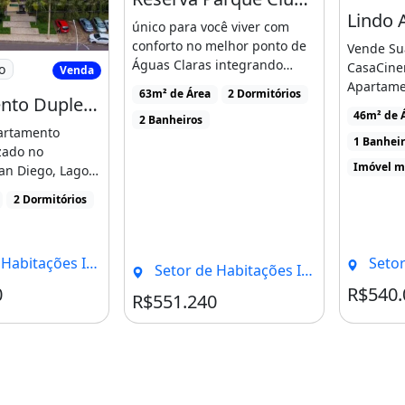
único para você viver com
conforto no melhor ponto de
Vende Su
rtamento Duplex no Lago Norte
Águas Claras integrando
CasaCine
o
Venda
natureza, modernidade [...]
Apartame
63m² de Área
2 Dormitórios
Apartamento Duplex no Lago Norte
andar alt
46m² de 
2 Banheiros
pronto par
artamento
1 Banhei
zado no
Imóvel m
an Diego, Lago
re o condomínio
2 Dormitórios
dividuais Norte, Brasília - DF
Setor de Habi
Setor de Habitações Individuais Norte, Brasília - DF
0
R$540.
Condomínio R$670
R$551.240