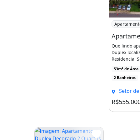
Imagem: Apa
Apartament
Que lindo ap
Duplex locali
Residencial S
Norte-DF.Sob
53m² de Área
[...]
2 Banheiros
Setor de Habitações In
R$555.00