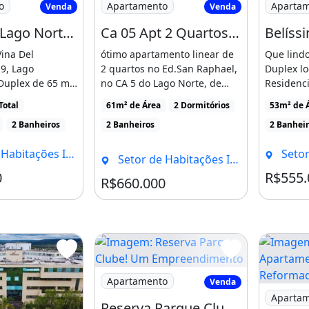
o
Apartamento
Aparta
Venda
Venda
sofrer mudanças sem aviso
Shin Ca 9 Lago Norte Condomínio Vina del Lago 2 Quartos 2 Banheiros 1 Vaga 65M²
Ca 05 Apt 2 Quartos Vista Livre Lindo
ina Del
ótimo apartamento linear de
Que lind
9, Lago
2 quartos no Ed.San Raphael,
Duplex lo
firmação com nossos
Duplex de 65 m²
no CA 5 do Lago Norte, de
Residenci
e com
canto, vista livre [...]
Norte-DF
Total
61m² de Área
2 Dormitórios
53m² de 
..]
[...]
to:
2 Banheiros
2 Banheiros
2 Banhei
dividuais Norte, Brasília - DF
Setor de Habi
Setor de Habitações Individuais Norte, Brasília - DF
0
R$555.
Condomínio R$750
R$660.000
Imagem: Reserva Parque Clube! Um Em
Apartamento
Venda
aranda
Área de serviço
Imagem: 
Aparta
Reserva Parque Clube! Um Empreendimento Projetado para Impressionar!