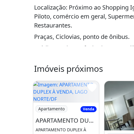
Localização: Próximo ao Shopping Ig
Piloto, comércio em geral, Superme
Restaurantes.
Praças, Ciclovias, ponto de ônibus.
Prédio: moderno, fachada em pastilha
contemporâneo e sofisticado, área
convivência, fitiness, e Salão de Ev
Imóveis próximos
churrasqueira, controle de acesso c
Interno de Tv, ambientes mobiliado
Duplex:1º Pavimento: 1 quarto de c
e banheiro. 2º Pavimento: Sala, quar
Imagem: APARTAMENTO DUPLEX À VENDA, 
Apartamento
Venda
americana, área de serviço e jardi
APARTAMENTO DUPLEX À VENDA, LAGO NORTE/DF, REFORMADO E MOBILIADO
de garagem no subsolo.
APARTAMENTO DUPLEX À
Imagem: Shin