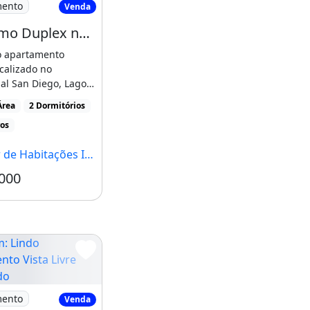
mento
Venda
Belíssimo Duplex no Ca 09 Lago Norte Ed. San Diego
o apartamento
calizado no
al San Diego, Lago
.Sobre o condomínio
Área
2 Dormitórios
ros
tações Individuais Norte, Brasília - DF
000
Condomínio R$670
preendimento
Lindo Apartamento Vista Livre Reformado
mento
Venda