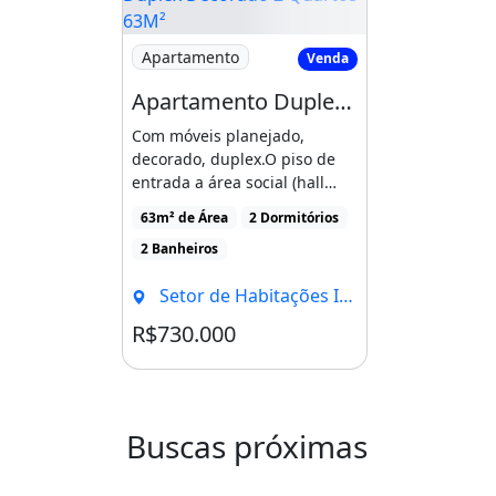
Imagem: Apartamento Duplex Decorado 2 Q
Apartamento
Venda
Apartamento Duplex Decorado 2 Quartos 63M²
Com móveis planejado,
decorado, duplex.O piso de
entrada a área social (hall
entrada, lavabo, sala, [...]
63m² de Área
2 Dormitórios
2 Banheiros
Setor de Habitações Individuais Norte, Brasília - DF
R$730.000
Condomínio R$650
Buscas próximas