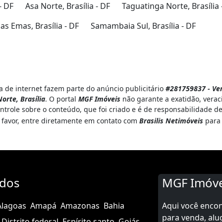
- DF
Asa Norte, Brasília - DF
Taguatinga Norte, Brasília 
s Emas, Brasília - DF
Samambaia Sul, Brasília - DF
 de internet fazem parte do anúncio publicitário
#281759837 - Ven
orte, Brasília
. O portal
MGF Imóveis
não garante a exatidão, vera
ntrole sobre o conteúdo, que foi criado e é de responsabilidade d
r favor, entre diretamente em contato com
Brasilis Netimóveis
para 
ados
MGF Imóve
Alagoas
Amapá
Amazonas
Bahia
Aqui você enco
para venda, alu
Distrito federal
Espírito santo
Goiás