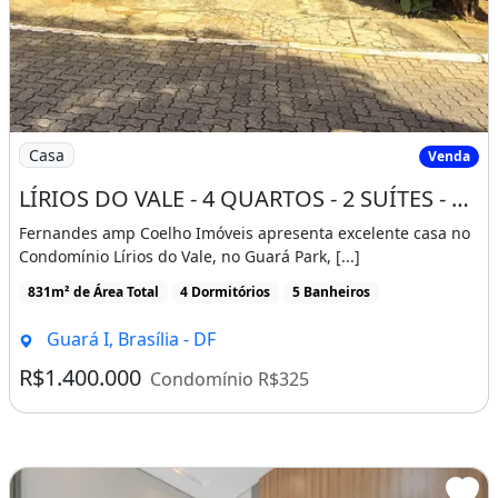
Valor de Venda R$1.600.000,00
Características da casa:
Churrasqueira
Imagem: LÍRIOS DO VALE - 4 QUARTOS - 2 SUÍTES
Espaço Gourmet
Casa
Venda
LÍRIOS DO VALE - 4 QUARTOS - 2 SUÍTES - CHURRASQUEIRA - 4 VAGAS - GUARÁ PARK
Churrasqueira
Varanda
Fernandes amp Coelho Imóveis apresenta excelente casa no
Condomínio Lírios do Vale, no Guará Park, [...]
831m² de Área Total
4 Dormitórios
5 Banheiros
Guará I, Brasília - DF
R$1.400.000
Condomínio R$325