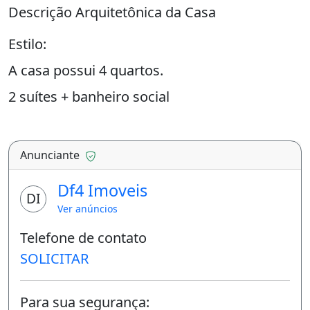
Descrição Arquitetônica da Casa
Estilo:
A casa possui 4 quartos.
2 suítes + banheiro social
Garagem para 2 carros
A casa segue um estilo contemporâneo
Anunciante
minimalista, com linhas retas, fachada limpa,
Df4 Imoveis
e predominância de cores neutras (branco e
DI
cinza claro), transmitindo sofisticação e
Ver anúncios
modernidade. A fachada alta e o muro liso
Telefone de contato
garantem privacidade total à residência.
SOLICITAR
Fachada e Exterior:
Para sua segurança: