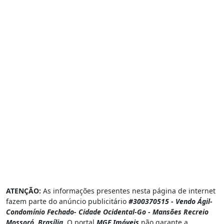
ATENÇÃO:
As informações presentes nesta página de internet
fazem parte do anúncio publicitário
#300370515 - Vendo Ágil-
Condomínio Fechado- Cidade Ocidental-Go - Mansões Recreio
Mossoró, Brasília
. O portal
MGF Imóveis
não garante a