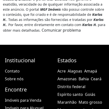
exatidão, veracidade ou de qualquer informação associada a
este anúncio. O portal
MGF Imóveis
não possui controle sobre
o conteúdo, que foi criado e é de responsabilidade de
Karlos
H.
. Todas as informações são fornecidas e tratadas por
Karlos
H.
. Por favor, entre diretamente em contato com
Karlos H.
para
Comunicar problema
obter mais detalhadas.
Institucional
Estados
Contato
Acre
Alagoas
Amapá
Sobre nós
Amazonas
Bahia
Ceará
Distrito federal
Encontre
Espírito santo
Goiás
Imóveis para Venda
Maranhão
Mato grosso
Imóveis para Aluguel