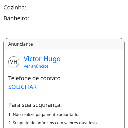
Cozinha;
Banheiro;
Área de serviço;
Elevador.
Anunciante
Valor ágio R$ 80 mil
Victor Hugo
VH
Prestações R$ 1.335,77
Ver anúncios
Saldo devedor R$ 180.800,00
Telefone de contato
WhatsApp 61.983444915
SOLICITAR
( Aceito carro e moto proposta)
Para sua segurança:
Área de serviço
1. Não realize pagamento adiantado.
2. Suspeite de anúncios com valores duvidosos.