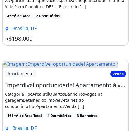
A Oportunidade que você esperava chegou!Condomínio Total
Ville 9 em Planaltina DF !!!. .Este lindo [...]
45m² de Área
2 Dormitórios
Brasília, DF
R$198.000
Imagem: Imperdível oportunidade! Apartamento à
Apartamento
Venda
Imperdível oportunidade! Apartamento à venda em Brasília-DF, bairro Norte (Águas
CategoriaTipoÁrea útilQuartosBanheirosVagas na
garagemDetalhes do imóvelDetalhes do
condomínioTipoApartamentosVenda [...]
161m² de Área Total
4 Dormitórios
3 Banheiros
Brasília, DF