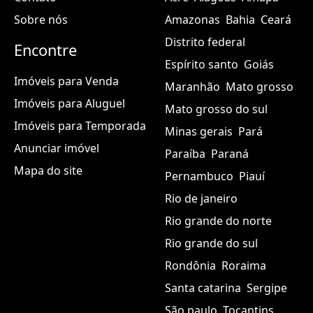
Sobre nós
Amazonas
Bahia
Ceará
Distrito federal
Encontre
Espírito santo
Goiás
Imóveis para Venda
Maranhão
Mato grosso
Imóveis para Aluguel
Mato grosso do sul
Imóveis para Temporada
Minas gerais
Pará
Anunciar imóvel
Paraíba
Paraná
Mapa do site
Pernambuco
Piauí
Rio de janeiro
Rio grande do norte
Rio grande do sul
Rondônia
Roraima
Santa catarina
Sergipe
São paulo
Tocantins